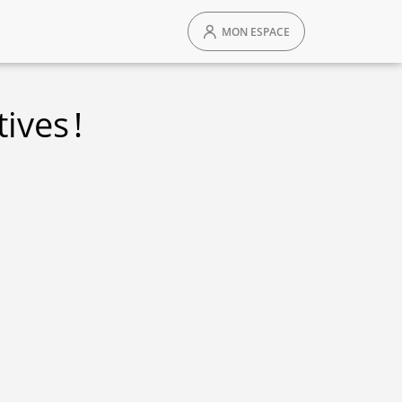
MON ESPACE
ives !