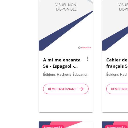
more_vert
A mi me encanta
Cahier de
5e - Espagnol -
français 5
2026
2026
Éditions Hachette Éducation
Éditions Hach
DÉMO ENSEIGNANT
DÉMO ENS
Nouveauté !
Nouveauté !