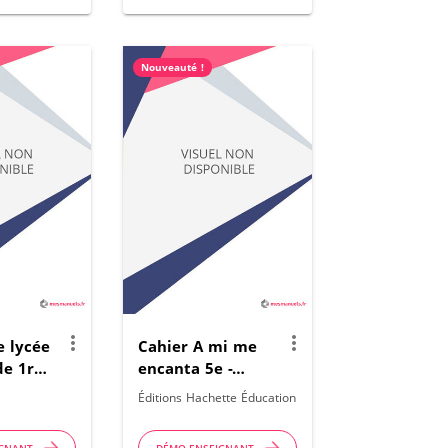
Nouveauté !
more_vert
more_vert
e lycée
Cahier A mi me
de 1re
encanta 5e -
ac
Espagnol - 2026
r
Éditions Hachette Éducation