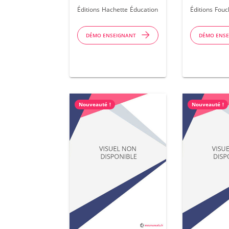
2026
adapté Éd
Éditions Hachette Éducation
Éditions Fouc
Manuel
numériqu
DÉMO ENSEIGNANT
DÉMO ENS
enseignan
Nouveauté !
Nouveauté !