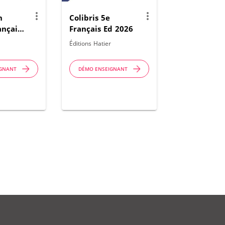
more_vert
more_vert
n
Colibris 5e
ançais
Français Ed 2026
r
Éditions Hatier
IGNANT
DÉMO ENSEIGNANT