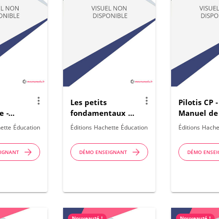
more_vert
more_vert
Les petits
Pilotis CP -
e -
fondamentaux -
Manuel de
Français - licence
numériqu
ette Éducation
Éditions Hachette Éducation
Éditions Hache
numérique
enrichi
enseignant -
enseignant
EIGNANT
DÉMO ENSEIGNANT
DÉMO ENSE
éd.2026
Edition 20
Nouveauté !
Nouveauté !