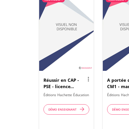
more_vert
Réussir en CAP -
A portée 
PSE - licence
CM1 - ma
numérique
numériqu
Éditions Hachette Éducation
Éditions Hach
enseignant - éd.
enseignan
2026
enrichi ed
DÉMO ENSEIGNANT
DÉMO ENS