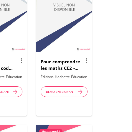
more_vert
more_vert
Pour comprendre
 code
les maths CE2 -
e
Fichier
tte Éducation
Éditions Hachette Éducation
numérique
 -
enrichi
IGNANT
DÉMO ENSEIGNANT
26
enseignant - Ed.
2026
Nouveauté !