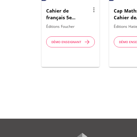
more_vert
Cahier de
Cap Math
français 5e
Cahier de
Enseignement
géométrie 
Éditions Foucher
Éditions Hati
adapté Éd 2026
2026
Manuel
DÉMO ENSEIGNANT
DÉMO ENS
numérique
enseignant