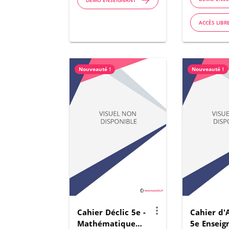
DÉMO ENSEIGNANT
MCO 2026
ACCÈS LIBR
Nouveauté !
Nouveauté !
more_vert
Cahier Déclic 5e -
Cahier d'A
Mathématiques -
5e Ensei