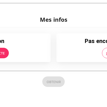
Mes infos
on
Pas enc
CTE
OBTENIR