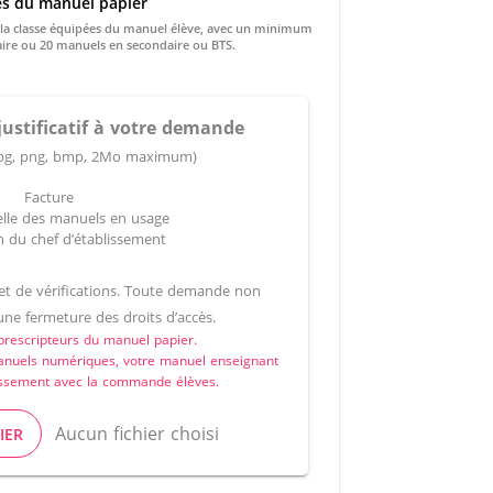
és du manuel papier
du manuel élève, avec un minimum
de 15 manuels en primaire ou 20 manuels en secondaire ou BTS.
justificatif à votre demande
, jpg, png, bmp, 2Mo maximum)
Facture
ielle des manuels en usage
n du chef d’établissement
jet de vérifications. Toute demande non
ne fermeture des droits d’accès.
prescripteurs du manuel papier.
manuels numériques, votre manuel enseignant
ablissement avec la commande élèves.
Aucun fichier choisi
IER