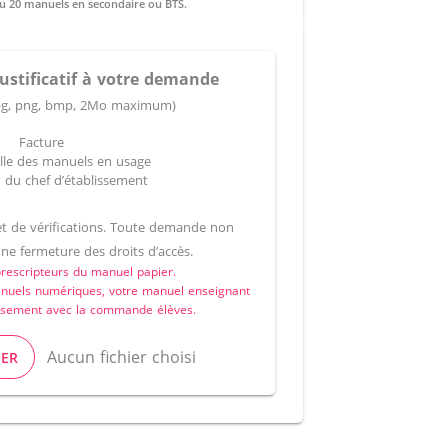
Offre soumise à conditions: 100% de la classe équipées du manuel élève, avec un minimum de 15 manuels en primaire ou 20 manuels en secondaire ou BTS.
justificatif à votre demande
 jpg, png, bmp, 2Mo maximum)
Facture
ielle des manuels en usage
n du chef d’établissement
jet de vérifications. Toute demande non
ne fermeture des droits d’accès.
prescripteurs du manuel papier.
anuels numériques, votre manuel enseignant
blissement avec la commande élèves.
Aucun fichier choisi
IER