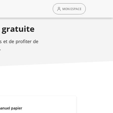
MON ESPACE
 gratuite
 et de profiter de
.
lèves sont équipés du manuel papier