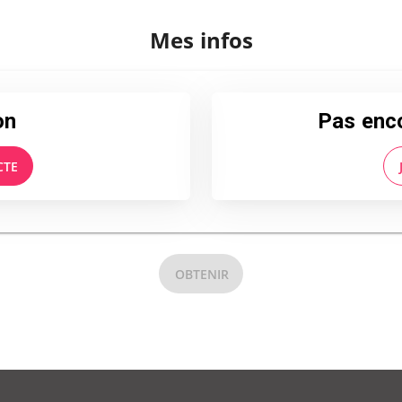
Mes infos
on
Pas enc
CTE
OBTENIR